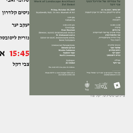
שלומי זאבי
ניסים קלדרון
יעקב יער
נורית ליסובסק
15:45
אפ
צבי דקל
צילום סטילס: יעל צור